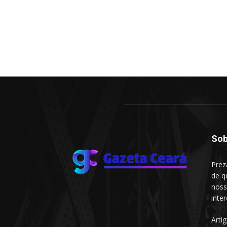
Sob
Prez
de q
noss
inte
Arti