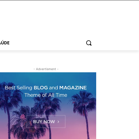
AÚDE
- Advertisment -