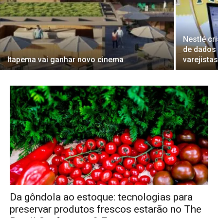
Nestlé cr
de dados 
Itapema vai ganhar novo cinema
varejista
Da gôndola ao estoque: tecnologias para
preservar produtos frescos estarão no The