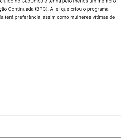
incluído no CadÚnico e tenha pelo menos um membro
ação Continuada (BPC). A lei que criou o programa
lia terá preferência, assim como mulheres vítimas de