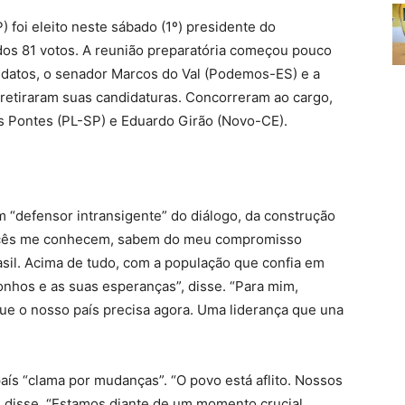
 foi eleito neste sábado (1º) presidente do
os 81 votos. A reunião preparatória começou pouco
didatos, o senador Marcos do Val (Podemos-ES) e a
etiraram suas candidaturas. Concorreram ao cargo,
s Pontes (PL-SP) e Eduardo Girão (Novo-CE).
m “defensor intransigente” do diálogo, da construção
“Vocês me conhecem, sabem do meu compromisso
asil. Acima de tudo, com a população que confia em
nhos e as suas esperanças”, disse. “Para mim,
 que o nosso país precisa agora. Uma liderança que una
aís “clama por mudanças”. “O povo está aflito. Nossos
, disse. “Estamos diante de um momento crucial.