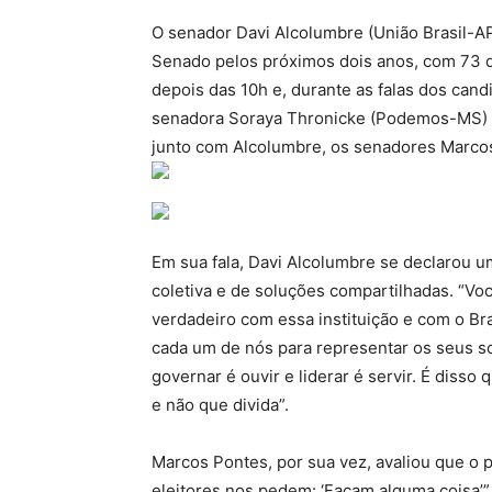
O senador Davi Alcolumbre (União Brasil-AP)
Senado pelos próximos dois anos, com 73 d
depois das 10h e, durante as falas dos can
senadora Soraya Thronicke (Podemos-MS) r
junto com Alcolumbre, os senadores Marco
Em sua fala, Davi Alcolumbre se declarou u
coletiva e de soluções compartilhadas. 
verdadeiro com essa instituição e com o Br
cada um de nós para representar os seus so
governar é ouvir e liderar é servir. É disso
e não que divida”.
Marcos Pontes, por sua vez, avaliou que o p
eleitores nos pedem: ‘Façam alguma coisa’”