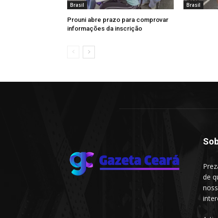
Brasil
Brasil
Prouni abre prazo para comprovar
informações da inscrição
Sob
Prez
de q
noss
inte