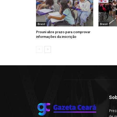
Brasil
Brasil
Prouni abre prazo para comprovar
informações da inscrição
Sob
Prez
de q