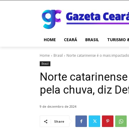
HOME
CEARÁ
BRASIL
TURISMO 
Home
Brasil
Norte catarinense é o mais impactado 
Brasil
Norte catarinense
pela chuva, diz De
9 de dezembro de 2024
Share