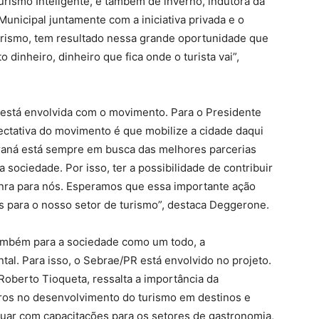
Turismo Inteligente, e também de inverno, indutora da
unicipal juntamente com a iniciativa privada e o
rismo, tem resultado nessa grande oportunidade que
dinheiro, dinheiro que fica onde o turista vai”,
está envolvida com o movimento. Para o Presidente
ectativa do movimento é que mobilize a cidade daqui
araná está sempre em busca das melhores parcerias
sociedade. Por isso, ter a possibilidade de contribuir
onra para nós. Esperamos que essa importante ação
s para o nosso setor de turismo”, destaca Deggerone.
também para a sociedade como um todo, a
tal. Para isso, o Sebrae/PR está envolvido no projeto.
Roberto Tioqueta, ressalta a importância da
iros no desenvolvimento do turismo em destinos e
tuar com capacitações para os setores de gastronomia,