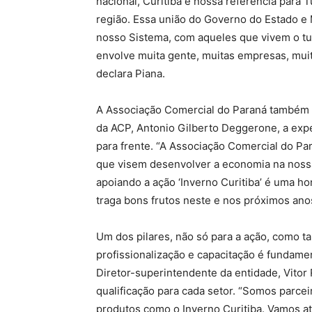
nacional, Curitiba é nossa referência para 
região. Essa união do Governo do Estado e M
nosso Sistema, com aqueles que vivem o tu
envolve muita gente, muitas empresas, muito 
declara Piana.
A Associação Comercial do Paraná também 
da ACP, Antonio Gilberto Deggerone, a exp
para frente. “A Associação Comercial do P
que visem desenvolver a economia na nossa 
apoiando a ação ‘Inverno Curitiba’ é uma h
traga bons frutos neste e nos próximos ano
Um dos pilares, não só para a ação, como 
profissionalização e capacitação é fundamen
Diretor-superintendente da entidade, Vitor 
qualificação para cada setor. “Somos parce
produtos como o Inverno Curitiba. Vamos a