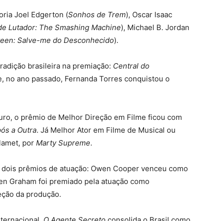
ria Joel Edgerton (
Sonhos de Trem
), Oscar Isaac
de Lutador: The Smashing Machine
), Michael B. Jordan
teen: Salve-me do Desconhecido
).
radição brasileira na premiação:
Central do
, no ano passado, Fernanda Torres conquistou o
ro, o prêmio de Melhor Direção em Filme ficou com
ós a Outra
. Já Melhor Ator em Filme de Musical ou
lamet, por
Marty Supreme
.
 dois prêmios de atuação: Owen Cooper venceu como
hen Graham foi premiado pela atuação como
eção da produção.
ternacional,
O Agente Secreto
consolida o Brasil como