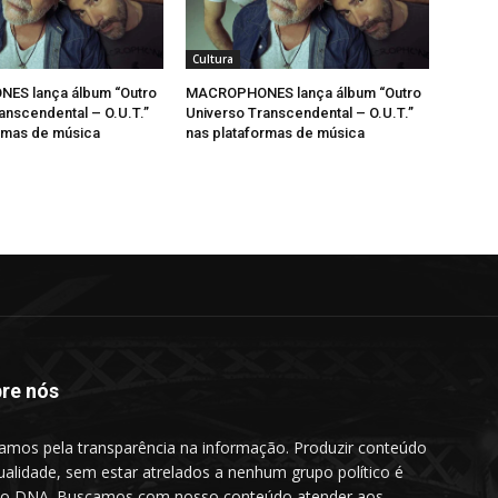
Cultura
S lança álbum “Outro
MACROPHONES lança álbum “Outro
anscendental – O.U.T.”
Universo Transcendental – O.U.T.”
rmas de música
nas plataformas de música
re nós
amos pela transparência na informação. Produzir conteúdo
ualidade, sem estar atrelados a nenhum grupo político é
o DNA. Buscamos com nosso conteúdo atender aos