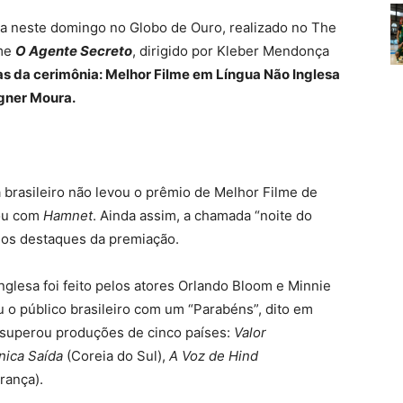
ica neste domingo no Globo de Ouro, realizado no The
lme
O Agente Secreto
, dirigido por Kleber Mendonça
as da cerimônia: Melhor Filme em Língua Não Inglesa
gner Moura.
brasileiro não levou o prêmio de Melhor Filme de
cou com
Hamnet
. Ainda assim, a chamada “noite do
e os destaques da premiação.
glesa foi feito pelos atores Orlando Bloom e Minnie
u o público brasileiro com um “Parabéns”, dito em
superou produções de cinco países:
Valor
nica Saída
(Coreia do Sul),
A Voz de Hind
rança).