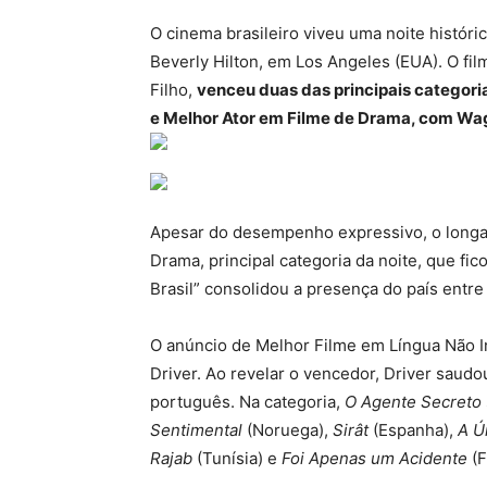
O cinema brasileiro viveu uma noite histór
Beverly Hilton, em Los Angeles (EUA). O fi
Filho,
venceu duas das principais categori
e Melhor Ator em Filme de Drama, com Wa
Apesar do desempenho expressivo, o longa 
Drama, principal categoria da noite, que fi
Brasil” consolidou a presença do país entr
O anúncio de Melhor Filme em Língua Não In
Driver. Ao revelar o vencedor, Driver saudo
português. Na categoria,
O Agente Secreto
Sentimental
(Noruega),
Sirât
(Espanha),
A Ú
Rajab
(Tunísia) e
Foi Apenas um Acidente
(F