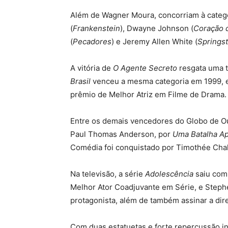
Além de Wagner Moura, concorriam à catego
(
Frankenstein
), Dwayne Johnson (
Coração 
(
Pecadores
) e Jeremy Allen White (
Springs
A vitória de
O Agente Secreto
resgata uma t
Brasil
venceu a mesma categoria em 1999, e
prêmio de Melhor Atriz em Filme de Drama.
Entre os demais vencedores do Globo de Ou
Paul Thomas Anderson, por
Uma Batalha Ap
Comédia foi conquistado por Timothée Cha
Na televisão, a série
Adolescência
saiu com
Melhor Ator Coadjuvante em Série, e Step
protagonista, além de também assinar a dir
Com duas estatuetas e forte repercussão in