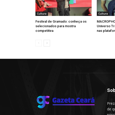
Cultura
Cultura
Festival de Gramado: conheça os
MACROPHONE
selecionados para mostra
Universo Tr
competitiva
nas platafo
Sob
Prez
de q
noss