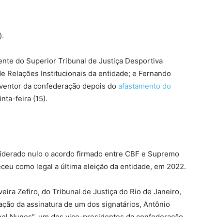
).
ente do Superior Tribunal de Justiça Desportiva
e Relações Institucionais da entidade; e Fernando
rventor da confederação depois do
afastamento do
inta-feira (15).
nsiderado nulo o acordo firmado entre CBF e Supremo
eceu como legal a última eleição da entidade, em 2022.
ira Zefiro, do Tribunal de Justiça do Rio de Janeiro,
cação da assinatura de um dos signatários, Antônio
el Nunes”, um dos vice-presidentes da confederação.