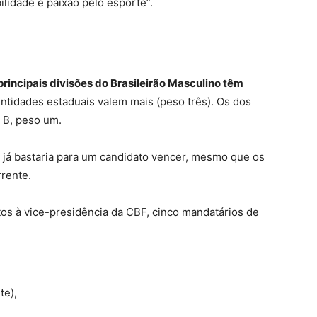
lidade e paixão pelo esporte”.
rincipais divisões do Brasileirão Masculino têm
entidades estaduais valem mais (peso três). Os dos
e B, peso um.
 já bastaria para um candidato vencer, mesmo que os
rente.
tos à vice-presidência da CBF, cinco mandatários de
te),