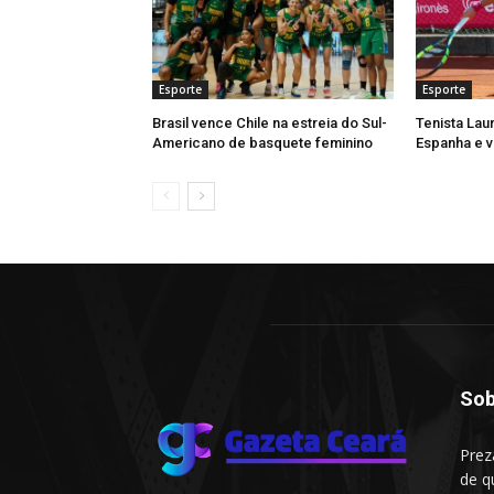
Esporte
Esporte
Brasil vence Chile na estreia do Sul-
Tenista Lau
Americano de basquete feminino
Espanha e v
Sob
Prez
de q