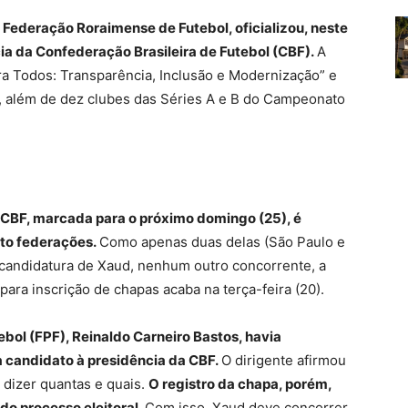
 Federação Roraimense de Futebol, oficializou, neste
ia da Confederação Brasileira de Futebol (CBF).
A
ra Todos: Transparência, Inclusão e Modernização” e
s, além de dez clubes das Séries A e B do Campeonato
a CBF, marcada para o próximo domingo (25), é
ito federações.
Como apenas duas delas (São Paulo e
 candidatura de Xaud, nenhum outro concorrente, a
 para inscrição de chapas acaba na terça-feira (20).
bol (FPF), Reinaldo Carneiro Bastos, havia
a candidato à presidência da CBF.
O dirigente afirmou
 dizer quantas e quais.
O registro da chapa, porém,
do processo eleitoral.
Com isso, Xaud deve concorrer