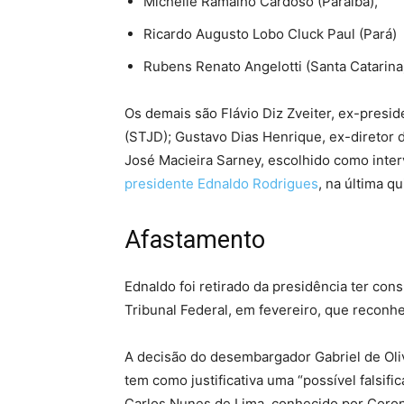
Michelle Ramalho Cardoso (Paraíba),
Ricardo Augusto Lobo Cluck Paul (Pará)
Rubens Renato Angelotti (Santa Catarina
Os demais são Flávio Diz Zveiter, ex-presid
(STJD); Gustavo Dias Henrique, ex-diretor d
José Macieira Sarney, escolhido como inte
presidente Ednaldo Rodrigues
, na última qu
Afastamento
Ednaldo foi retirado da presidência ter co
Tribunal Federal, em fevereiro, que reconh
A decisão do desembargador Gabriel de Olive
tem como justificativa uma “possível falsifi
Carlos Nunes de Lima, conhecido por Coron