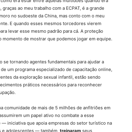
i como era estar entre aquelas multidões quando era
a, graças ao meu trabalho com a ECPAT, é a grande
je moro no sudoeste da China, mas conto com o meu
sente. E quando esses mesmos torcedores vierem
 para levar esse mesmo padrão para cá. A proteção
o momento de mostrar que podemos jogar em equipe.
 se tornando agentes fundamentais para ajudar a
 de um programa especializado de capacitação online,
entes da exploração sexual infantil, estão sendo
hecimentos práticos necessários para reconhecer
cupação.
a comunidade de mais de 5 milhões de anfitriões em
 assumirem um papel ativo no combate a esse
iniciativa que apoia empresas do setor turístico na
ças e adolescentes — também
treinaram
seus