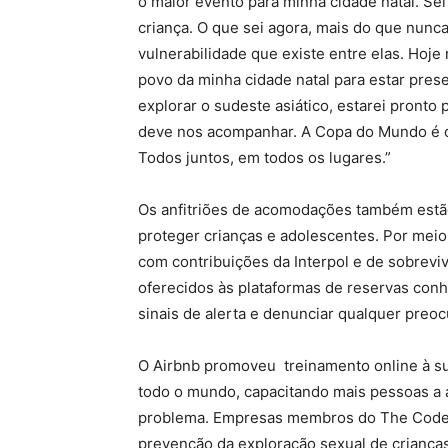
o maior evento para minha cidade natal. Se
criança. O que sei agora, mais do que nunc
vulnerabilidade que existe entre elas. Ho
povo da minha cidade natal para estar pre
explorar o sudeste asiático, estarei pronto
deve nos acompanhar. A Copa do Mundo é 
Todos juntos, em todos os lugares.”
Os anfitriões de acomodações também estão
proteger crianças e adolescentes. Por meio
com contribuições da Interpol e de sobreviv
oferecidos às plataformas de reservas con
sinais de alerta e denunciar qualquer preo
O Airbnb promoveu treinamento online à su
todo o mundo, capacitando mais pessoas a
problema. Empresas membros do The Code — 
prevenção da exploração sexual de crian