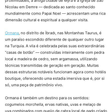
proximidades, a antiga cidade de Myra e a Igreja de São
Nicolau em Demre — dedicada ao santo conhecido
mundialmente como Papai Noel — acrescentam uma rica
dimensão cultural e espiritual a qualquer visita.
Ormana
, no distrito de İbradı, nas Montanhas Taurus, é
um paraíso escondido diferente de qualquer outro lugar
na Turquia. A vila é celebrada pelas suas extraordinárias
“casas de botão” — construídas inteiramente com pedra
local e madeira de cedro, sem argamassa, utilizando
técnicas transmitidas de geração em geração. Muitas
dessas estruturas notáveis funcionam agora como hotéis
boutique, oferecendo uma estadia imersiva que é, por si
só, uma peça de patrimônio vivo.
Ormana é também um destino para os sentidos:
cogumelos
morchella
, ervas nativas, uvas e melaço de
uva combinados com queijo de cabra local de gado criado