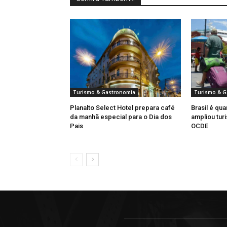
Turismo & Gastronomia
Turismo & G
Planalto Select Hotel prepara café
Brasil é qua
da manhã especial para o Dia dos
ampliou turi
Pais
OCDE