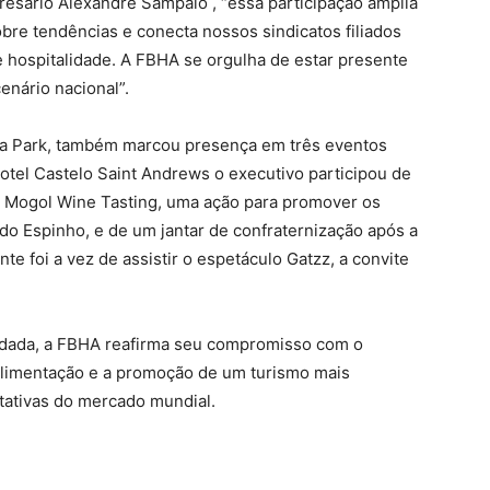
esário Alexandre Sampaio , “essa participação amplia
obre tendências e conecta nossos sindicatos filiados
 hospitalidade. A FBHA se orgulha de estar presente
enário nacional”.
rra Park, também marcou presença em três eventos
hotel Castelo Saint Andrews o executivo participou de
o Mogol Wine Tasting, uma ação para promover os
do Espinho, e de um jantar de confraternização após a
nte foi a vez de assistir o espetáculo Gatzz, a convite
dada, a FBHA reafirma seu compromisso com o
alimentação e a promoção de um turismo mais
tativas do mercado mundial.