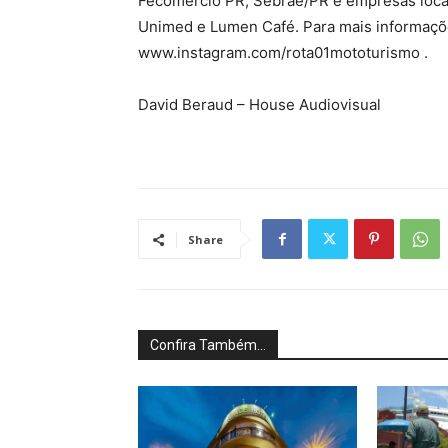
Fecomércio PR, Sebrae/PR e empresas locai
Unimed e Lumen Café. Para mais informaçõe
www.instagram.com/rota01mototurismo .
David Beraud – House Audiovisual
Share
Confira Também...