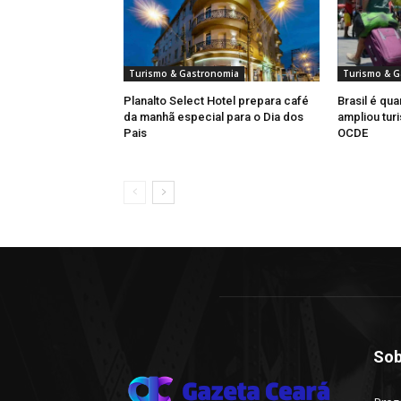
Turismo & Gastronomia
Turismo & G
Planalto Select Hotel prepara café
Brasil é qua
da manhã especial para o Dia dos
ampliou turi
Pais
OCDE
Sob