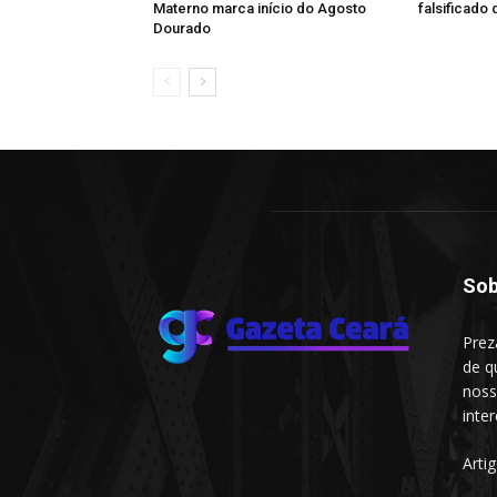
Materno marca início do Agosto
falsificado
Dourado
Sob
Prez
de q
noss
inte
Arti