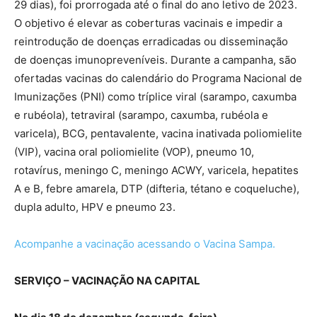
29 dias), foi prorrogada até o final do ano letivo de 2023.
O objetivo é elevar as coberturas vacinais e impedir a
reintrodução de doenças erradicadas ou disseminação
de doenças imunopreveníveis. Durante a campanha, são
ofertadas vacinas do calendário do Programa Nacional de
Imunizações (PNI) como tríplice viral (sarampo, caxumba
e rubéola), tetraviral (sarampo, caxumba, rubéola e
varicela), BCG, pentavalente, vacina inativada poliomielite
(VIP), vacina oral poliomielite (VOP), pneumo 10,
rotavírus, meningo C, meningo ACWY, varicela, hepatites
A e B, febre amarela, DTP (difteria, tétano e coqueluche),
dupla adulto, HPV e pneumo 23.
Acompanhe a vacinação acessando o Vacina Sampa.
SERVIÇO – VACINAÇÃO NA CAPITAL