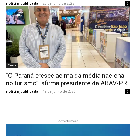
noticia_publicada
-
20 de julho de 2026
0
Ceara
“O Paraná cresce acima da média nacional
no turismo”, afirma presidente da ABAV-PR
noticia_publicada
-
19 de junho de 2026
0
- Advertisment -