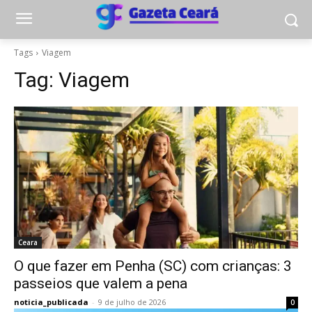
Tags
Viagem
Tag:
Viagem
Ceara
O que fazer em Penha (SC) com crianças: 3
passeios que valem a pena
noticia_publicada
-
9 de julho de 2026
0