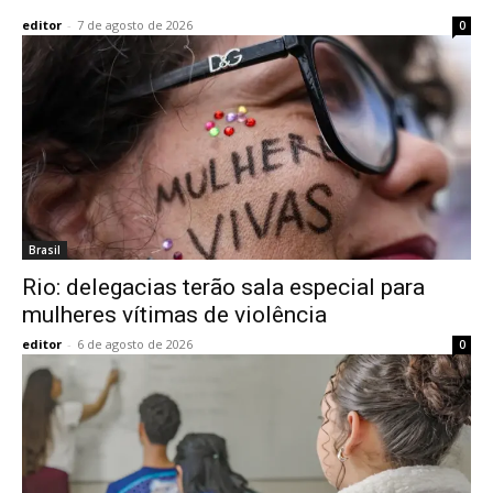
editor
-
7 de agosto de 2026
0
Brasil
Rio: delegacias terão sala especial para
mulheres vítimas de violência
editor
-
6 de agosto de 2026
0