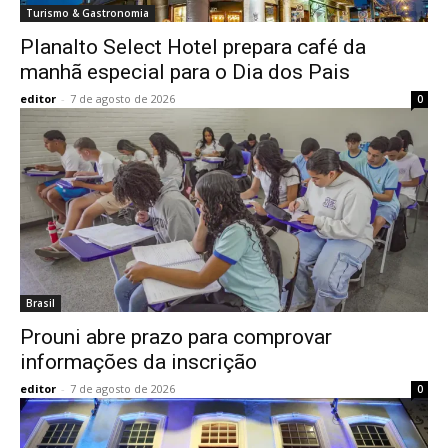
Turismo & Gastronomia
Planalto Select Hotel prepara café da
manhã especial para o Dia dos Pais
editor
-
7 de agosto de 2026
0
Brasil
Prouni abre prazo para comprovar
informações da inscrição
editor
-
7 de agosto de 2026
0