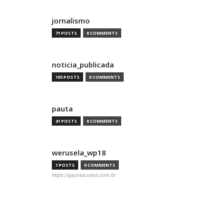
jornalismo
71 POSTS
0 COMMENTS
noticia_publicada
105 POSTS
0 COMMENTS
pauta
41 POSTS
0 COMMENTS
werusela_wp18
1 POSTS
0 COMMENTS
https://gazetaceara.com.br