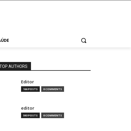
AÚDE
TOP AUTHORS
Editor
166 POSTS
0 COMMENTS
editor
593 POSTS
0 COMMENTS