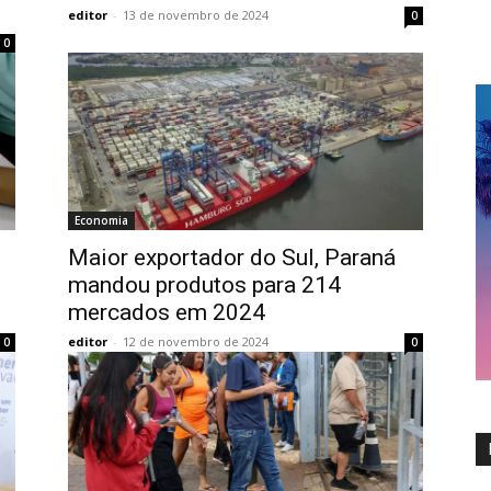
editor
-
13 de novembro de 2024
0
0
Economia
Maior exportador do Sul, Paraná
mandou produtos para 214
mercados em 2024
editor
-
12 de novembro de 2024
0
0