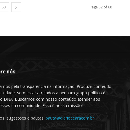
60
Page 52 of 60
re nós
amos pela transparência na informação. Produzir conteúdo
ualidade, sem estar atrelados a nenhum grupo político é
o DNA. Buscamos com nosso conteúdo atender aos
resses da comunidade. Essa é nossa missão!
gos, sugestões e pautas:
pauta@diariocearacom.br