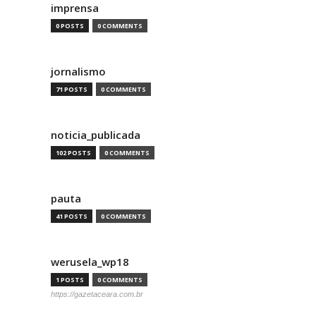
imprensa
0 POSTS
0 COMMENTS
jornalismo
71 POSTS
0 COMMENTS
noticia_publicada
102 POSTS
0 COMMENTS
pauta
41 POSTS
0 COMMENTS
werusela_wp18
1 POSTS
0 COMMENTS
https://gazetaceara.com.br