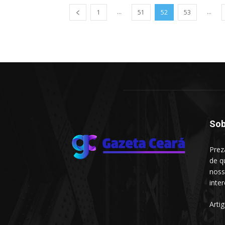
...
...
1
51
52
53
Sob
Prez
de q
noss
inte
Arti